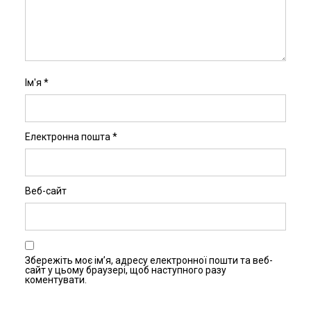
Ім'я
*
Електронна пошта
*
Веб-сайт
$$$
Збережіть моє ім’я, адресу електронної пошти та веб-
сайт у цьому браузері, щоб наступного разу
By
Yuriy Gnatyuk
In
Finance
1 хв читання
коментувати.